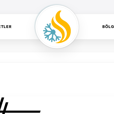
ETLER
BÖLG