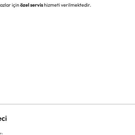
azlar için
özel servis
hizmeti verilmektedir.
eci
r: