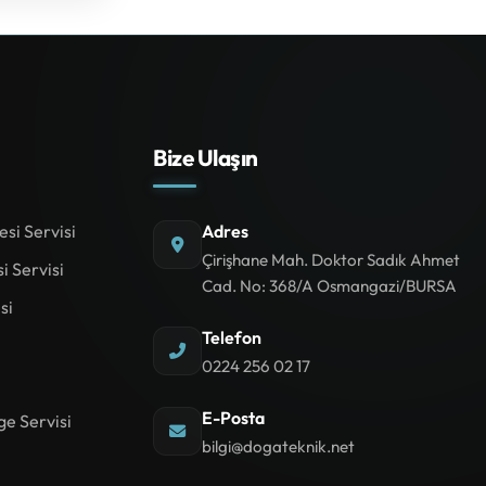
Bize Ulaşın
si Servisi
Adres
Çirişhane Mah. Doktor Sadık Ahmet
i Servisi
Cad. No: 368/A Osmangazi/BURSA
si
Telefon
0224 256 02 17
E-Posta
ge Servisi
bilgi@dogateknik.net