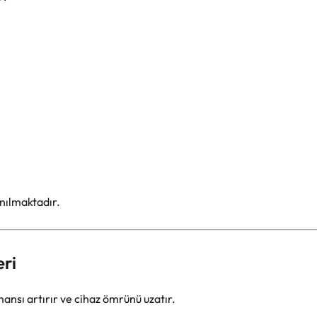
nılmaktadır.
eri
nsı artırır ve cihaz ömrünü uzatır.