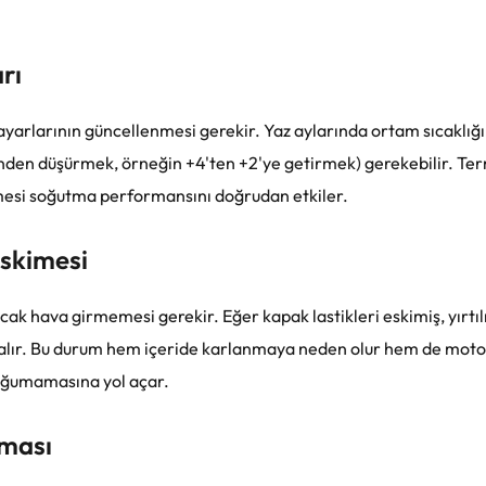
rı
ayarlarının güncellenmesi gerekir. Yaz aylarında ortam sıcaklığı 
inden düşürmek, örneğin +4'ten +2'ye getirmek) gerekebilir. Te
ilmesi soğutma performansını doğrudan etkiler.
Eskimesi
ıcak hava girmemesi gerekir. Eğer kapak lastikleri eskimiş, yırtı
va alır. Bu durum hem içeride karlanmaya neden olur hem de mot
oğumamasına yol açar.
nması