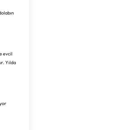
 dolabın
e evcil
ur. Yılda
yor