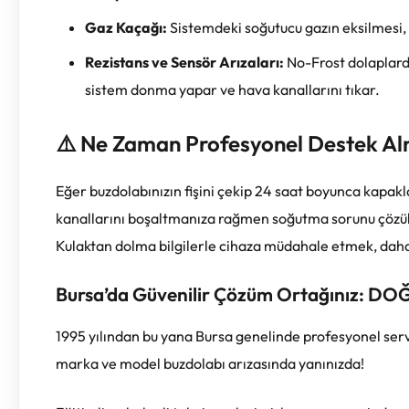
Gaz Kaçağı:
Sistemdeki soğutucu gazın eksilmesi,
Rezistans ve Sensör Arızaları:
No-Frost dolaplarda
sistem donma yapar ve hava kanallarını tıkar.
⚠️ Ne Zaman Profesyonel Destek Alm
Eğer buzdolabınızın fişini çekip 24 saat boyunca kapak
kanallarını boşaltmanıza rağmen soğutma sorunu çözül
Kulaktan dolma bilgilerle cihaza müdahale etmek, daha b
Bursa’da Güvenilir Çözüm Ortağınız: D
1995 yılından bu yana Bursa genelinde profesyonel ser
marka ve model buzdolabı arızasında yanınızda!