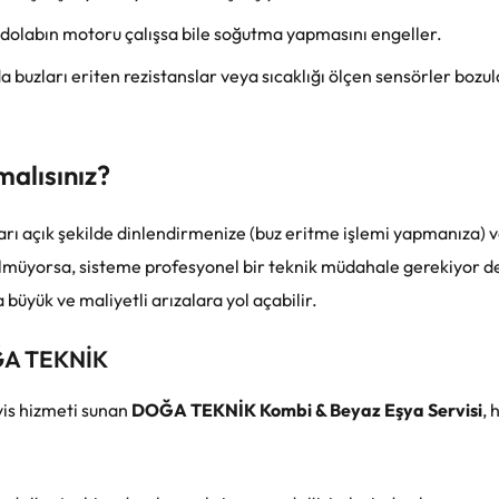
 dolabın motoru çalışsa bile soğutma yapmasını engeller.
 buzları eriten rezistanslar veya sıcaklığı ölçen sensörler boz
alısınız?
ları açık şekilde dinlendirmenize (buz eritme işlemi yapmanıza) 
müyorsa, sisteme profesyonel bir teknik müdahale gerekiyor d
üyük ve maliyetli arızalara yol açabilir.
OĞA TEKNİK
vis hizmeti sunan
DOĞA TEKNİK Kombi & Beyaz Eşya Servisi
, 