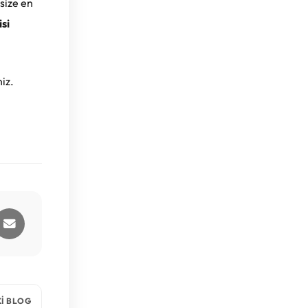
size en
isi
iz.
I BLOG