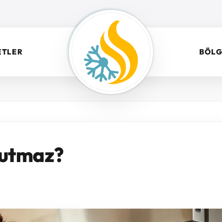
ETLER
BÖLG
ğutmaz?