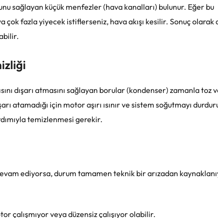
unu sağlayan küçük menfezler (hava kanalları) bulunur. Eğer bu
çok fazla yiyecek istiflerseniz, hava akışı kesilir. Sonuç olarak
bilir.
zliği
ısını dışarı atmasını sağlayan borular (kondenser) zamanla toz v
ışarı atamadığı için motor aşırı ısınır ve sistem soğutmayı durdur
ardımıyla temizlenmesi gerekir.
 devam ediyorsa, durum tamamen teknik bir arızadan kaynaklanı
or çalışmıyor veya düzensiz çalışıyor olabilir.