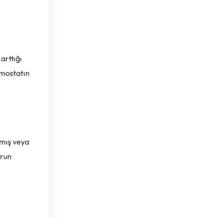
arttığı
rmostatın
lmış veya
orun