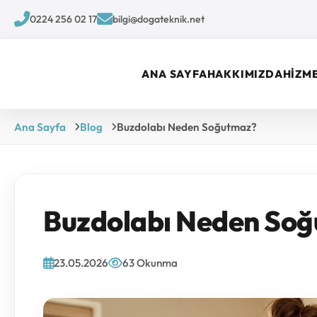
0224 256 02 17
bilgi@dogateknik.net
ANA SAYFA
HAKKIMIZDA
HİZM
Ana Sayfa
Blog
Buzdolabı Neden Soğutmaz?
Buzdolabı Neden So
23.05.2026
63 Okunma