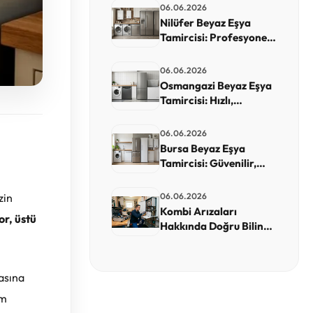
Servis
06.06.2026
Nilüfer Beyaz Eşya
Tamircisi: Profesyonel,
Garantili ve Hızlı Teknik
Servis
06.06.2026
Osmangazi Beyaz Eşya
Tamircisi: Hızlı,
Garantili ve Yerinde
Teknik Servis
06.06.2026
Bursa Beyaz Eşya
Tamircisi: Güvenilir,
Garantili ve Hızlı Servis
Seçim Rehberi
06.06.2026
zin
Kombi Arızaları
or, üstü
Hakkında Doğru Bilinen
Yanlışlar
asına
üm