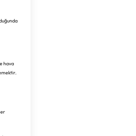
ulduğunda
ve hava
emektir.
her