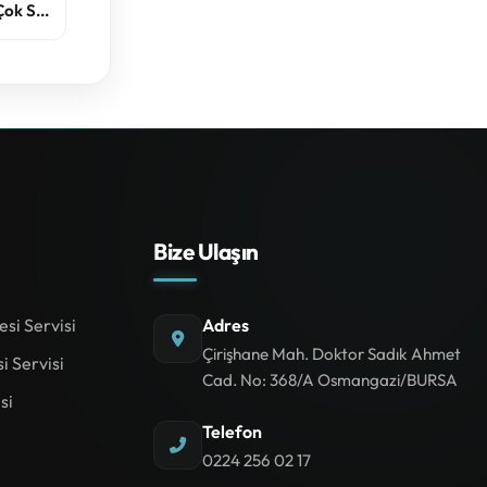
ok S...
Bize Ulaşın
si Servisi
Adres
Çirişhane Mah. Doktor Sadık Ahmet
i Servisi
Cad. No: 368/A Osmangazi/BURSA
si
Telefon
0224 256 02 17