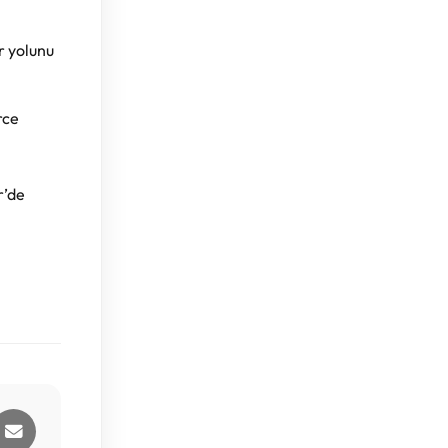
r yolunu
rce
r’de