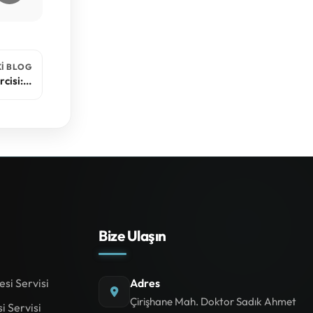
I BLOG
isi:...
Bize Ulaşın
si Servisi
Adres
Çirişhane Mah. Doktor Sadık Ahmet
i Servisi