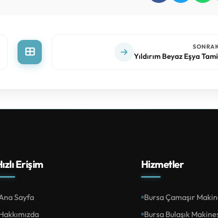
SONRAK
Yıldırım Beyaz Eşya Tamirc
ızlı Erişim
Hizmetler
Ana Sayfa
Bursa Çamaşır Makine
Hakkımızda
Bursa Bulaşık Makines