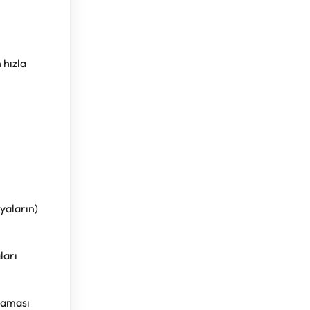
 hızla
yaların)
ları
flaması