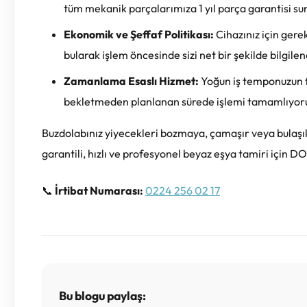
tüm mekanik parçalarımıza 1 yıl parça garantisi su
Ekonomik ve Şeffaf Politikası:
Cihazınız için gere
bularak işlem öncesinde sizi net bir şekilde bilgilen
Zamanlama Esaslı Hizmet:
Yoğun iş temponuzun fa
bekletmeden planlanan sürede işlemi tamamlıyor
Buzdolabınız yiyecekleri bozmaya, çamaşır veya bulaşı
garantili, hızlı ve profesyonel beyaz eşya tamiri için 
📞
İrtibat Numarası:
0224 256 02 17
Bu blogu paylaş: