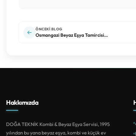
ÖNCEKI BLOG
Osmangazi Beyaz Eşya Tamircisi...
Hakkımızda
H
DOĞA TEKNİK Kombi & Beyaz Eşya Servisi, 1995
yılından bu yana beyaz eşya, kombi ve küçük ev