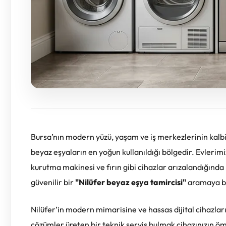
Bursa’nın modern yüzü, yaşam ve iş merkezlerinin kalbi ola
beyaz eşyaların en yoğun kullanıldığı bölgedir. Evlerim
kurutma makinesi ve fırın gibi cihazlar arızalandığınd
güvenilir bir
"Nilüfer beyaz eşya tamircisi"
aramaya ba
Nilüfer’in modern mimarisine ve hassas dijital cihazlar
çözümler üreten bir teknik servis bulmak cihazınızın ömr