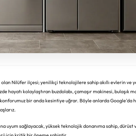
n Nilüfer ilçesi; yenilikçi teknolojilere sahip akıllı evlerin ve y
izde hayatı kolaylaştıran buzdolabı, çamaşır makinesi, bulaşık m
a konforumuz bir anda kesintiye uğrar. Böyle anlarda Google'da h
şlarız.
ına uyum sağlayacak, yüksek teknolojik donanıma sahip, dürüst v
ü için kritik bir öneme sahiptir.