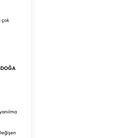
i çok
n
DOĞA
-yanılma
 Değişen