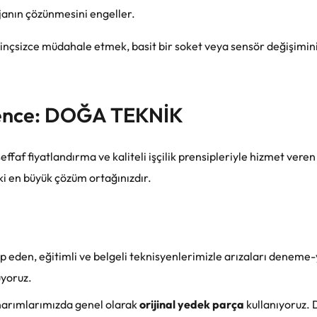
janın çözünmesini engeller.
bilinçsizce müdahale etmek, basit bir soket veya sensör değişimin
üvence: DOĞA TEKNİK
effaf fiyatlandırma ve kaliteli işçilik prensipleriyle hizmet vere
eki en büyük çözüm ortağınızdır.
ip eden, eğitimli ve belgeli teknisyenlerimizle arızaları deneme
üyoruz.
narımlarımızda genel olarak
orijinal yedek parça
kullanıyoruz.