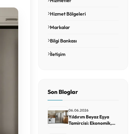
Hizmetler
Hizmet Bölgeleri
Markalar
Bilgi Bankası
İletişim
Son Bloglar
06.06.2026
Yıldırım Beyaz Eşya
Tamircisi: Ekonomik,
Güvenilir ve Hızlı Teknik