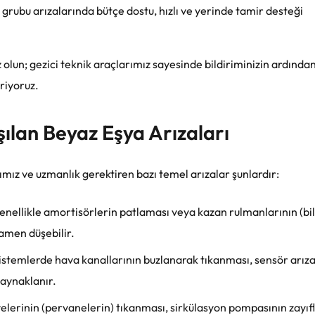
ubu arızalarında bütçe dostu, hızlı ve yerinde tamir desteği
 olun; gezici teknik araçlarımız sayesinde bildiriminizin ardından
riyoruz.
şılan Beyaz Eşya Arızaları
mız ve uzmanlık gerektiren bazı temel arızalar şunlardır:
nellikle amortisörlerin patlaması veya kazan rulmanlarının (bil
amen düşebilir.
istemlerde hava kanallarının buzlanarak tıkanması, sensör arıza
kaynaklanır.
yelerinin (pervanelerin) tıkanması, sirkülasyon pompasının zayı