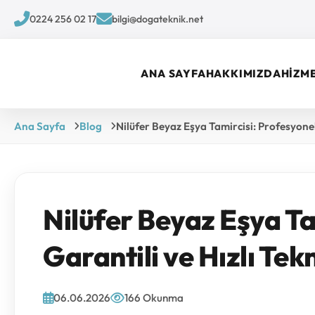
0224 256 02 17
bilgi@dogateknik.net
ANA SAYFA
HAKKIMIZDA
HİZM
Ana Sayfa
Blog
Nilüfer Beyaz Eşya Tamircisi: Profesyonel,
Nilüfer Beyaz Eşya Ta
Garantili ve Hızlı Tek
06.06.2026
166 Okunma