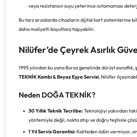
veya rezistansın suyu yeterince ısıtamaması deter
Bu tarz arızalarda cihazların dijital kart sistemlerine 
daha maliyetli boyutlara taşıyabilir.
Nilüfer’de Çeyrek Asırlık G
1995 yılından bu yana Bursa genelinde dürüst esnaflık, ş
TEKNİK Kombi & Beyaz Eşya Servisi
, Nilüfer ilçesind
Neden DOĞA TEKNİK?
30 Yıllık Teknik Tecrübe:
Teknolojiyi yakından tak
yöntemiyle değil, nokta atışı ve doğru teşhisle çöz
1 Yıl Servis Garantisi:
Kaliteden ödün vermiyor, o