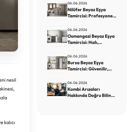
Servis
06.06.2026
Nilüfer Beyaz Eşya
Tamircisi: Profesyonel,
Garantili ve Hızlı Teknik
Servis
06.06.2026
Osmangazi Beyaz Eşya
Tamircisi: Hızlı,
Garantili ve Yerinde
Teknik Servis
06.06.2026
Bursa Beyaz Eşya
Tamircisi: Güvenilir,
Garantili ve Hızlı Servis
eni nesil
Seçim Rehberi
06.06.2026
akinesi,
Kombi Arızaları
Hakkında Doğru Bilinen
ızla
Yanlışlar
e kalıcı