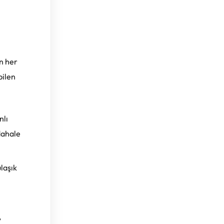
in her
bilen
nlı
dahale
laşık
,