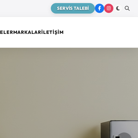
SERVİS TALEBİ
ELER
MARKALAR
İLETİŞİM