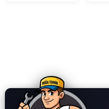
arızalar,
arızalar günlük düzeni aksatır. Bu tür
de günlük
durumlarda hızlı ve doğru teknik
tür sorun
müdahale, cihazın performansını ve
müdahale
kullanım ömrünü doğrudan etkiler.
TEKNİK Bu
DOĞA TEKNİK Bulaşık Makinesi
yılından 
Servisi, 1995 yılından bu yana
her marka
edindiği tecrübe ile her marka ve
tamir, ba
model bulaşık makinesi için tamir,
sunmaktad
bakım ve onarım hizmetleri
özellikle
sunmaktadır. Bursa genelinde
Yıldırım 
özellikle Osmangazi, Nilüfer ve
ekibiyle hı
Yıldırım ilçelerinde uzman teknik
desteği s
ekibiyle hızlı, güvenilir ve kalıcı
Servisi 
çözümler üretmektedir. Bulaşık
Hizmetle
Makinesi Servisi Kapsamında
verilen bu
Sunulan Hizmetler Firmamız
aşağıdaki
tarafından verilen bulaşık makinesi
Buzdolab
servis hizmetleri aşağıdaki işlemleri