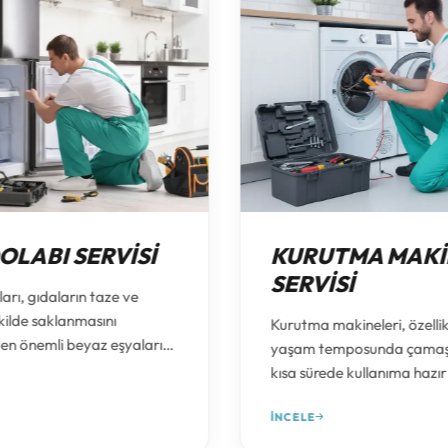
OLABI SERVISI
KURUTMA MAKI
SERVISI
arı, gıdaların taze ve
ekilde saklanmasını
Kurutma makineleri, özelli
en önemli beyaz eşyaların
yaşam temposunda çamaşı
gelir. Soğutmama,
kısa sürede kullanıma hazır
 soğutmama, aşırı
gelmesini sağlayan önemli
 su akıtma, sesli çalışma
İNCELE
eşyalar arasında yer alır. 
en çalışmama gibi
yapmama, yeterince kur