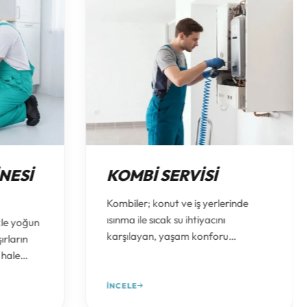
NESI
KOMBI SERVISI
Kombiler; konut ve iş yerlerinde
ısınma ile sıcak su ihtiyacını
kle yoğun
karşılayan, yaşam konforu
rların
açısından büyük öneme sahip
 hale
sistemlerdir. Kombinin arızalanması
 beyaz
özellikle kış aylarında ciddi sorunlara
İNCELE
Kurutma
yol açabilir. Isıtmama, sıcak su
utmama,