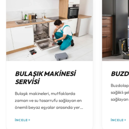
BULAŞIK MAKINESI
BUZD
SERVISI
Buzdolapl
sağlıklı ş
Bulaşık makineleri, mutfaklarda
sağlayan 
zaman ve su tasarrufu sağlayan en
başında 
önemli beyaz eşyalar arasında yer
yeterince
alır. Yıkama yapmama, su almama,
buzlanma,
İNCELE
İNCELE
su boşaltmama, iyi temizlememe,
ve tamam
aşırı ses, koku ve çalışmama gibi