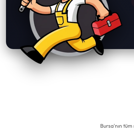
ve yeters
kapsamaktadır: Bulaşık makinesi
buzlanma
arıza tespiti Su almama ve su
Su akıtm
boşaltmama sorunları Yıkama
Motor (ko
yapmama ve program yarıda
motoru ve
kalma arızaları İyi temizlememe ve
Termostat
deterjan almama problemleri Aşırı
onarımı K
ses ve titreşim sorunları Kapak kilidi
değişimi 
ve kapak contası onarımları
dolumu P
Rezistans, motor ve pompa
kontrol h
değişimleri Elektronik kart onarımı
cihazın 
Periyodik bakım ve genel temizlik
teknik pr
hizmetleri Tüm işlemler, cihazın
gerçekleş
marka ve modeline uygun teknik
Arızalar
standartlara göre
TEKNİK? B
gerçekleştirilmektedir. Bulaşık
bilinçsiz
Makinesi Arızalarında Neden DOĞA
büyük ve 
TEKNİK? Bulaşık makinesi
dönüşebi
arızalarında bilinçsiz müdahaleler,
Bursa'nın tüm 
Bursa Osm
cihazda daha büyük hasarlara yol