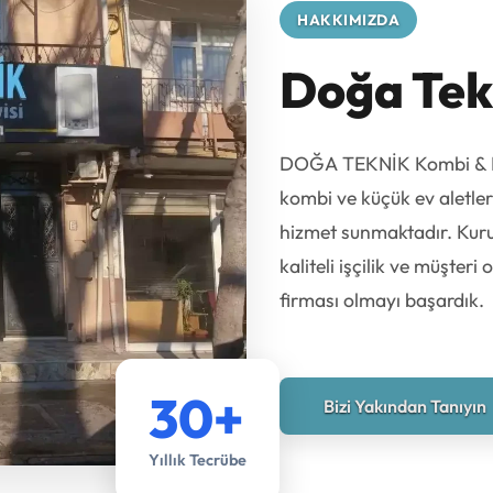
HAKKIMIZDA
Doğa Tek
DOĞA TEKNİK Kombi & Bey
kombi ve küçük ev aletle
hizmet sunmaktadır. Kur
kaliteli işçilik ve müşter
firması olmayı başardık.
30+
Bizi Yakından Tanıyın
Yıllık Tecrübe